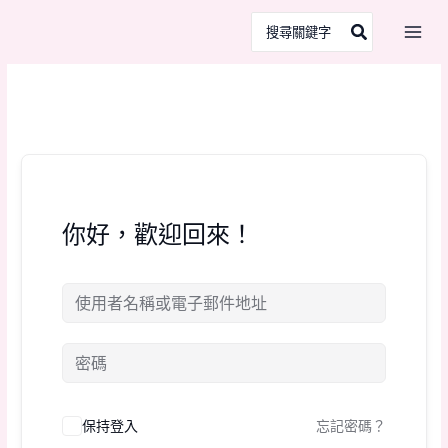
跳
搜
至
尋：
主
要
內
容
你好，歡迎回來！
保持登入
忘記密碼？