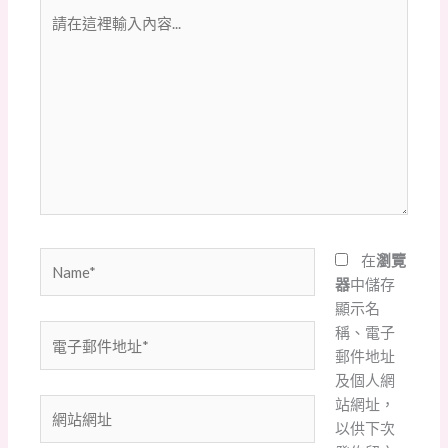
請
在
這
裡
輸
入
內
容...
Name*
在
瀏覽
器
中儲存
顯示名
稱、電子
電
郵件地址
子
及個人網
郵
站網址，
件
網
以供下次
地
站