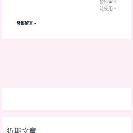
發佈留言
址
網
時使用。
*
址
近期文章