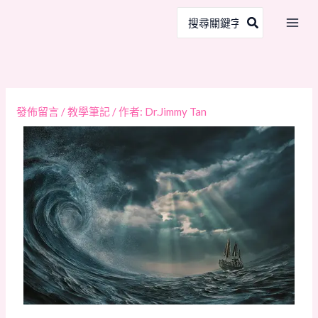
跳
搜
至
尋：
主
要
內
容
發佈留言
/
教學筆記
/ 作者:
Dr.Jimmy Tan