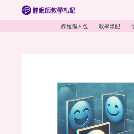
跳
至
主
課程懶人包
教學筆記
要
內
容