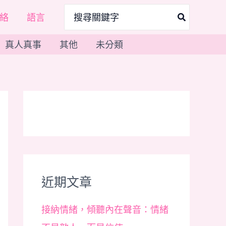
搜
絡
語言
尋：
真人真事
其他
未分類
近期文章
接納情緒，傾聽內在聲音：情緒