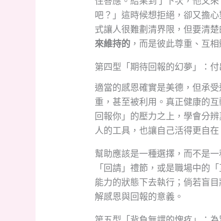
住答應。結果到了下次，他又來
吧？」這時候想拒絕，卻又擔心
式讓人很難劃清界限，但要清楚
來維持的
，而是彼此尊重、互相
第四型「期待回報的幻夢」：付
適當的感恩確實是美德，但承受
重，甚至被利用。真正健康的互
回報你」的壓力之上，學會分辨
人的工具，也讓自己活得更自在
幫助應該是一種選擇，而不是一
「回請」禮節，或是職場中的「
能力的狀態下去執行；倘若盲目
解感恩與回報的意義。
第五型「背負無謂的愧疚」：為