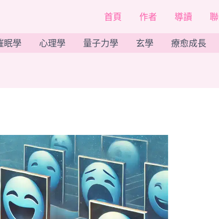
首頁
作者
導讀
聯
催眠學
心理學
量子力學
玄學
療愈成長