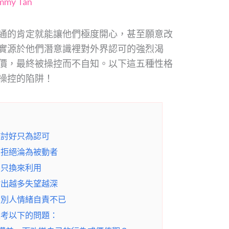
immy Tan
通的肯定就能讓他們極度開心，甚至願意改
實源於他們潛意識裡對外界認可的強烈渴
價，最終被操控而不自知。以下這五種性格
操控的陷阱！
盡討好只為認可
怕拒絕淪為被動者
出只換來利用
付出越多失望越深
為別人情緒自責不已
思考以下的問題：