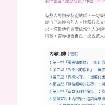
發佈留言
/
療愈成長
/ 作者:
Dr.J
有些人對讚美特別敏感，一句普
變自己來迎合別人。這種行為其
求，導致他們過度依賴他人的評
特徵，帶你檢視自己，擺脫被人
內容目錄
隱藏
1
第一型「讚美如氧氣」：無止
2
第二型「說不出的掙扎」：害
3
第三型「界線失守」：過度付
4
第四型「期待回報的幻夢」：
5
第五型「背負無謂的愧疚」：
6
閱讀完以上內容後，邀請你來