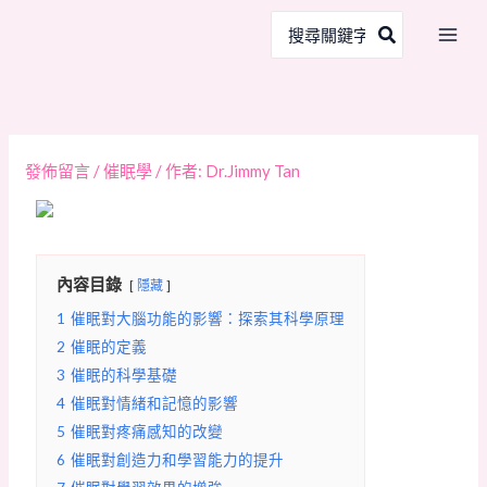
跳
搜
至
尋：
主
要
內
容
發佈留言
/
催眠學
/ 作者:
Dr.Jimmy Tan
內容目錄
隱藏
1
催眠對大腦功能的影響：探索其科學原理
2
催眠的定義
3
催眠的科學基礎
4
催眠對情緒和記憶的影響
5
催眠對疼痛感知的改變
6
催眠對創造力和學習能力的提升