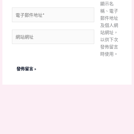
顯示名
稱、電子
電
郵件地址
子
及個人網
郵
站網址，
件
網
以供下次
地
站
發佈留言
址
網
時使用。
*
址